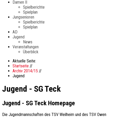
Damen II
Spielberichte
Spielplan
Jungsenioren
Spielberichte
Spielplan
AD
Jugend
News
Veranstaltungen
Überblick
Aktuelle Seite:
Startseite
//
Archiv 2014/15
//
Jugend
Jugend - SG Teck
Jugend - SG Teck Homepage
Die Jugendmannschaften des TSV Weilheim und des TSV Owen