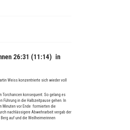
nnen 26:31 (11:14) in
in Weiss konzentrierte sich wieder voll
ten Torchancen konsequent. So gelang es
n Führung in die Halbzeitpause gehen. In
hn Minuten vor Ende formierten die
urch nachlässigere Abwehrarbeit vergab der
 Berg auf und die Weilheimerinnen